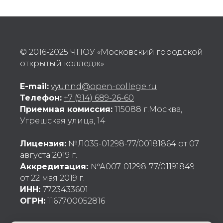
© 2016-2025 ЧПОУ «Московский городской
открытый колледж»
E-mail:
vyunnd@open-college.ru
Телефон:
+7 (914) 689-26-60
Приемн
а
я комиссия:
115088 г.Москва,
Угрешская улица, 14
Лицензия:
№Л035-01298-77/00181864 от 07
августа 2019 г.
Аккредитация:
№А007-01298-77/01191849
от 22 мая 2019 г.
ИНН:
7723433601
ОГРН:
1167700052816