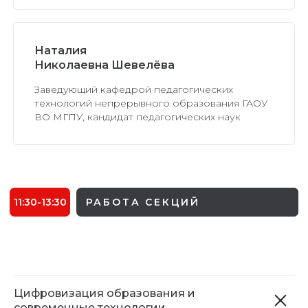
13:30-14:15
ОБЕД
14:15-15:40
МАСТЕР-КЛАССЫ
Наталия
Николаевна Шевелёва
15:40-16:00
ЗАКРЫТИЕ КОНФЕРЕНЦИИ
Заведующий кафедрой педагогических
технологий непрерывного образования ГАОУ
ВО МГПУ, кандидат педагогических наук
Цифровизация образования и
современные технологии